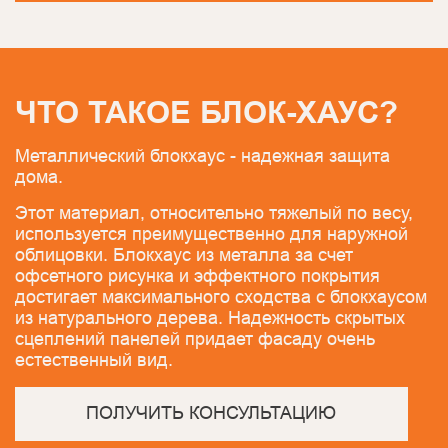
ЧТО ТАКОЕ БЛОК-ХАУС?
Металлический блокхаус - надежная защита
дома.
Этот материал, относительно тяжелый по весу,
используется преимущественно для наружной
облицовки. Блокхаус из металла за счет
офсетного рисунка и эффектного покрытия
достигает максимального сходства с блокхаусом
из натурального дерева. Надежность скрытых
сцеплений панелей придает фасаду очень
естественный вид.
ПОЛУЧИТЬ КОНСУЛЬТАЦИЮ